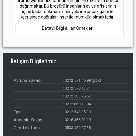
promosyonlarınızı tanıtabilmenin en etkili yolu broşür
dağıtmaktır. Bu broşürü insanların ev ve ofislerinin
içine kadar sokmanın tek yolu ise ancak gazete
içerisinde dağıtılan insertle mümkün olmaktadır.
Detaylı Bilgi & İlan Örnekleri
İletişim Bilgilerimiz
Avrupa Yakası
:
0212 571 46 99 (pbx)
:
0212 570 13 71
:
0212 583 76 53
:
0212 660 13 94
Fax
:
0212 543 35 39
Anadolu Yakası
:
0216 366 01 19
Cep Telefonu
:
0533 489 27 38