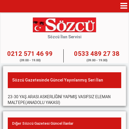
Mo
Na
Sözcü İlan Servisi
0212 571 46 99
0533 489 27 38
(09.00 - 19.00)
(09.00 - 19.00)
Sözcü Gazetesinde Güncel Yayınlanmış Seri İlan
23-30 YAŞ ARASI ASKERLİĞİNİ YAPMIŞ VASIFSIZ ELEMAN
MALTEPE(ANADOLU YAKASI)
Diğer Sözcü Gazetesi Güncel İlanlar