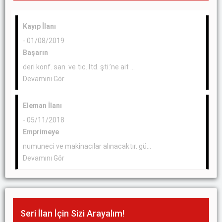
Kayıp İlanı
- 01/08/2019
Başarın
deri konf. san. ve tic. ltd. şti.’ne ait ...
Devamını Gör
Eleman İlanı
- 05/11/2018
Emprimeye
numuneci ve makinacılar alınacaktır. gü...
Devamını Gör
Seri İlan İçin Sizi Arayalım!