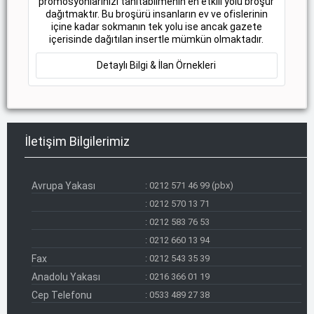
promosyonlarınızı tanıtabilmenin en etkili yolu broşür
dağıtmaktır. Bu broşürü insanların ev ve ofislerinin
içine kadar sokmanın tek yolu ise ancak gazete
içerisinde dağıtılan insertle mümkün olmaktadır.
Detaylı Bilgi & İlan Örnekleri
İletişim Bilgilerimiz
Avrupa Yakası
:
0212 571 46 99 (pbx)
:
0212 570 13 71
:
0212 583 76 53
:
0212 660 13 94
Fax
:
0212 543 35 39
Anadolu Yakası
:
0216 366 01 19
Cep Telefonu
:
0533 489 27 38