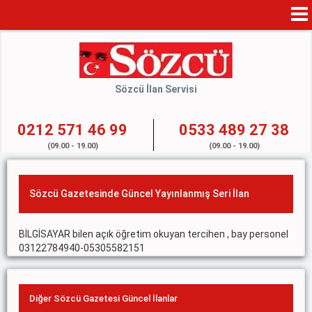
Mo
Na
Sözcü İlan Servisi
0212 571 46 99
0533 489 27 38
(09.00 - 19.00)
(09.00 - 19.00)
Sözcü Gazetesinde Güncel Yayınlanmış Seri İlan
BİLGİSAYAR bilen açık öğretim okuyan tercihen , bay personel
03122784940-05305582151
Diğer Sözcü Gazetesi Güncel İlanlar