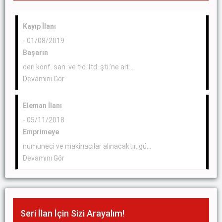
Kayıp İlanı
- 01/08/2019
Başarın
deri konf. san. ve tic. ltd. şti.’ne ait ...
Devamını Gör
Eleman İlanı
- 05/11/2018
Emprimeye
numuneci ve makinacılar alınacaktır. gü...
Devamını Gör
Seri İlan İçin Sizi Arayalım!