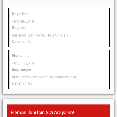
Kayıp İlanı
- 01/08/2019
Başarın
deri konf. san. ve tic. ltd. şti.’ne ait ...
Devamını Gör
Eleman İlanı
- 05/11/2018
Emprimeye
numuneci ve makinacılar alınacaktır. gü...
Devamını Gör
Eleman İlanı İçin Sizi Arayalım!