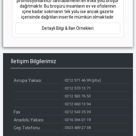
promosyonlarınızı tanıtabilmenin en etkili yolu broşür
dağıtmaktır. Bu broşürü insanların ev ve ofislerinin
içine kadar sokmanın tek yolu ise ancak gazete
içerisinde dağıtılan insertle mümkün olmaktadır.
Detaylı Bilgi & İlan Örnekleri
İletişim Bilgilerimiz
Avrupa Yakası
:
0212 571 46 99 (pbx)
:
0212 570 13 71
:
0212 583 76 53
:
0212 660 13 94
Fax
:
0212 543 35 39
Anadolu Yakası
:
0216 366 01 19
Cep Telefonu
:
0533 489 27 38