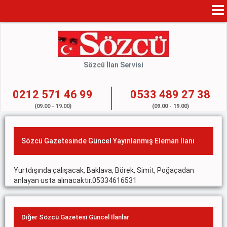
Mo
Na
Sözcü İlan Servisi
0212 571 46 99
0533 489 27 38
(09.00 - 19.00)
(09.00 - 19.00)
Sözcü Gazetesinde Güncel Yayınlanmış Eleman İlanı
Yurtdışında çalışacak, Baklava, Börek, Simit, Poğaçadan
anlayan usta alınacaktır.05334616531
Diğer Sözcü Gazetesi Güncel İlanlar