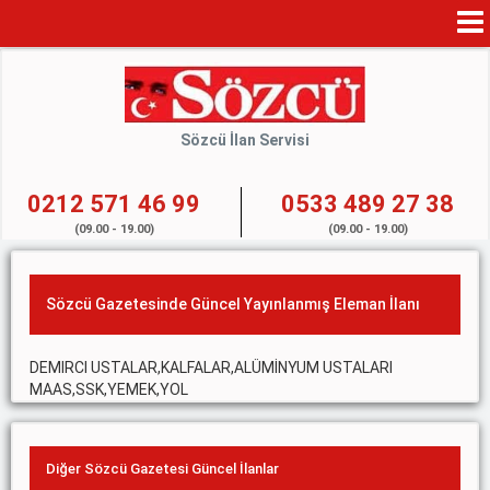
Mo
Na
Sözcü İlan Servisi
0212 571 46 99
0533 489 27 38
(09.00 - 19.00)
(09.00 - 19.00)
Sözcü Gazetesinde Güncel Yayınlanmış Eleman İlanı
DEMIRCI USTALAR,KALFALAR,ALÜMİNYUM USTALARI
MAAS,SSK,YEMEK,YOL
Diğer Sözcü Gazetesi Güncel İlanlar