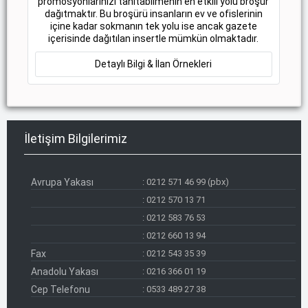
promosyonlarınızı tanıtabilmenin en etkili yolu broşür
dağıtmaktır. Bu broşürü insanların ev ve ofislerinin
içine kadar sokmanın tek yolu ise ancak gazete
içerisinde dağıtılan insertle mümkün olmaktadır.
Detaylı Bilgi & İlan Örnekleri
İletişim Bilgilerimiz
Avrupa Yakası
:
0212 571 46 99 (pbx)
:
0212 570 13 71
:
0212 583 76 53
:
0212 660 13 94
Fax
:
0212 543 35 39
Anadolu Yakası
:
0216 366 01 19
Cep Telefonu
:
0533 489 27 38