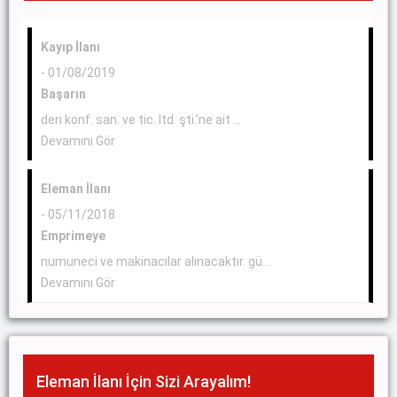
Kayıp İlanı
- 01/08/2019
Başarın
deri konf. san. ve tic. ltd. şti.’ne ait ...
Devamını Gör
Eleman İlanı
- 05/11/2018
Emprimeye
numuneci ve makinacılar alınacaktır. gü...
Devamını Gör
Eleman İlanı İçin Sizi Arayalım!