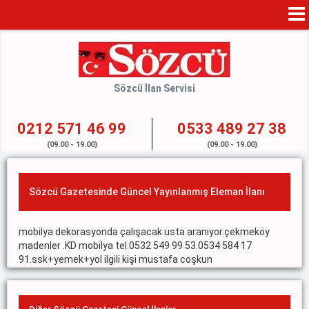
Mo
Na
Sözcü İlan Servisi
0212 571 46 99
0533 489 27 38
(09.00 - 19.00)
(09.00 - 19.00)
Sözcü Gazetesinde Güncel Yayınlanmış Eleman İlanı
mobilya dekorasyonda çalışacak usta aranıyor.çekmeköy
madenler .KD mobilya tel.0532 549 99 53.0534 584 17
91.ssk+yemek+yol ilgili kişi mustafa coşkun