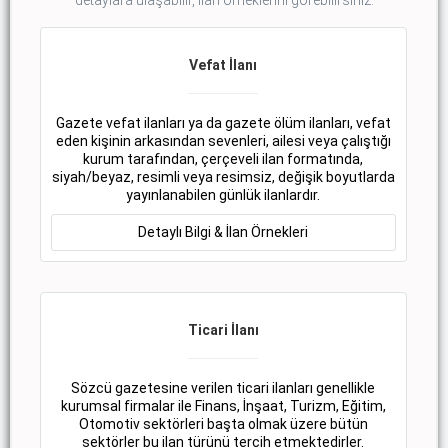
detaylara ulaşabilir, ilan örneklerini görebilirsiniz.
Vefat İlanı
Gazete vefat ilanları ya da gazete ölüm ilanları, vefat
eden kişinin arkasından sevenleri, ailesi veya çalıştığı
kurum tarafından, çerçeveli ilan formatında,
siyah/beyaz, resimli veya resimsiz, değişik boyutlarda
yayınlanabilen günlük ilanlardır.
Detaylı Bilgi & İlan Örnekleri
Ticari İlanı
Sözcü gazetesine verilen ticari ilanları genellikle
kurumsal firmalar ile Finans, İnşaat, Turizm, Eğitim,
Otomotiv sektörleri başta olmak üzere bütün
sektörler bu ilan türünü tercih etmektedirler.