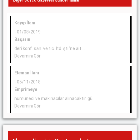
Diğer Sözcü Gazetesi Güncel İlanlar
Kayıp İlanı
- 01/08/2019
Başarın
deri konf. san. ve tic. ltd. şti.’ne ait ...
Devamını Gör
Eleman İlanı
- 05/11/2018
Emprimeye
numuneci ve makinacılar alınacaktır. gü...
Devamını Gör