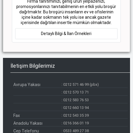
Firma tanıtımınızı, geniş ürün yelpazenizi,
promosyonlarınızı tanıtabilmenin en etkili yolu broşür
dağıtmaktır. Bu broşürü insanların ev ve ofislerinin
içine kadar sokmanın tek yolu ise ancak gazete
içerisinde dağıtılan insertle mümkün olmaktadır.
Detaylı Bilgi & İlan Örnekleri
İletişim Bilgilerimiz
Avrupa Yakası
:
0212 571 46 99 (pbx)
:
0212 570 13 71
:
0212 583 76 53
:
0212 660 13 94
Fax
:
0212 543 35 39
Anadolu Yakası
:
0216 366 01 19
Cep Telefonu
:
0533 489 27 38